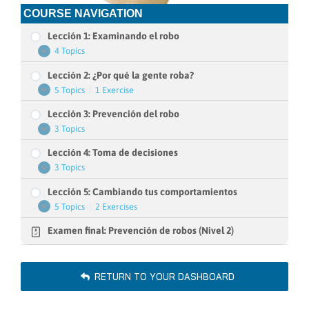
COURSE NAVIGATION
Lección 1: Examinando el robo
4 Topics
Lección
Expand
1:
Lección 2: ¿Por qué la gente roba?
Examinando
el
5 Topics
|
1 Exercise
Lección
Expand
robo
2:
Lección 3: Prevención del robo
¿Por
qué
3 Topics
Lección
Expand
la
3:
gente
Lección 4: Toma de decisiones
Prevención
roba?
del
3 Topics
Lección
Expand
robo
4:
Lección 5: Cambiando tus comportamientos
Toma
de
5 Topics
|
2 Exercises
Lección
Expand
decisiones
5:
Examen final: Prevención de robos (Nivel 2)
Cambiando
tus
comportamientos
RETURN TO YOUR DASHBOARD